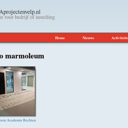
Overslaan en naar de
rojectenvelp.nl
algemene inhoud gaan
n voor bedrijf of instelling
Home
Nieuws
Activiteit
bo marmoleum
hem Academie Rechten