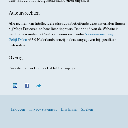
deze inhoud onvolledig, achterhaald en/of onjuist is.
Auteursrechten
Alle rechten van intellectuele eigendom betreffende deze materialen liggen
bij Mega Projecten en haar licentiegevers. De inhoud van de Website is
beschikbaar onder de Creative-Commonslicentie
Naamsvermelding-
GelijkDelen
(externe link)
3.0 Nederlands, tenzij anders aangegeven bij specifieke
materialen.
Overig
Deze disclaimer kan van tijd tot tijd wijzigen.
Inloggen
Privacy statement
Disclaimer
Zoeken