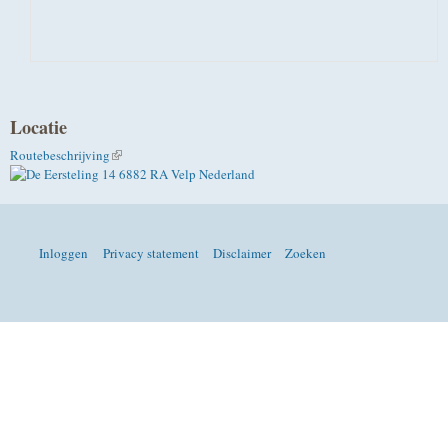
Locatie
Routebeschrijving
(externe link)
Inloggen
Privacy statement
Disclaimer
Zoeken