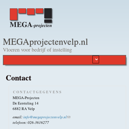
Overslaan en naar de
algemene inhoud gaan
MEGAprojectenvelp.nl
Vloeren voor bedrijf of instelling
Contact
CONTACTGEGEVENS
MEGA-Projecten
De Eersteling 14
6882 RA
Velp
email:
info@megaprojectenvelp.nl
(link stuurt een e-mail)
telefoon: 026-3616277