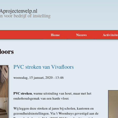
Overslaan en naar de
rojectenvelp.nl
algemene inhoud gaan
n voor bedrijf of instelling
Home
Nieuws
Activiteit
loors
PVC stroken van Vivafloors
woensdag, 15 januari, 2020 - 13:46
PVC stroken
, warme uitstraling van hout, maar met het
onderhoudsgemak van een harde vloer.
Wij leggen deze stroken al jaren bij scholen, kantoren en
gezondheidsinstellingen. Via 't Woonhuys gevestigd aan de