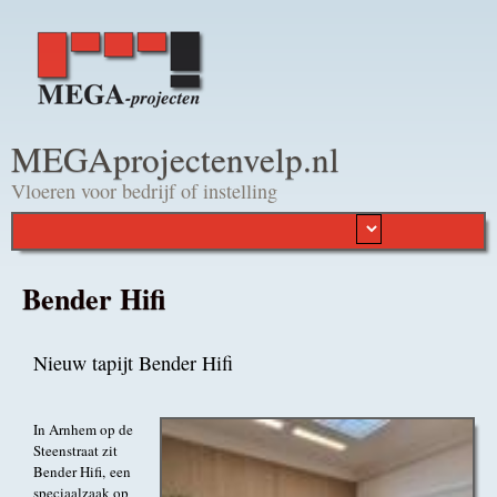
Overslaan en naar de
algemene inhoud gaan
MEGAprojectenvelp.nl
Vloeren voor bedrijf of instelling
Bender Hifi
Nieuw tapijt Bender Hifi
In Arnhem op de
Steenstraat zit
Bender Hifi, een
speciaalzaak op