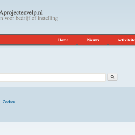
Overslaan en naar de
rojectenvelp.nl
algemene inhoud gaan
n voor bedrijf of instelling
Home
Nieuws
Activiteit
Zoeken