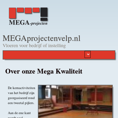
Overslaan en naar de
algemene inhoud gaan
MEGAprojectenvelp.nl
Vloeren voor bedrijf of instelling
Over onze Mega Kwaliteit
De kernactiviteiten
van het bedrijf zijn
georgasiseerd rond
een tweetal pijlers.
Aan de ene kant
wordt veel