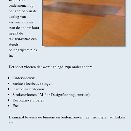
ondernomen op
het gebied van de
aanleg van
n
ieuw
e vloeren.
Aan de andere kant
neemt de
tak
renovati
e een
steeds
belangrijkere plek
in.
Het soort vloeren dat wordt gelegd, zijn onder andere:
Ondervloeren;
zachte vloerbedekkingen
marmoleum vloeren;
Strokenvloeren ( M-flor, Designflooring, Amtico);
Decoratieve vloeren;
Etc.
Daarnaast leveren we binnen- en buitenzonweringen, gordijnen, rolluiken
etc.